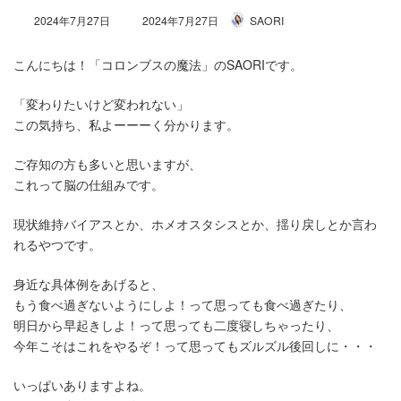
最
2024年7月27日
2024年7月27日
SAORI
終
更
こんにちは！「コロンブスの魔法」のSAORIです。
新
日
時
「変わりたいけど変われない」
:
この気持ち、私よーーーく分かります。
ご存知の方も多いと思いますが、
これって脳の仕組みです。
現状維持バイアスとか、ホメオスタシスとか、揺り戻しとか言わ
れるやつです。
身近な具体例をあげると、
もう食べ過ぎないようにしよ！って思っても食べ過ぎたり、
明日から早起きしよ！って思っても二度寝しちゃったり、
今年こそはこれをやるぞ！って思ってもズルズル後回しに・・・
いっぱいありますよね。