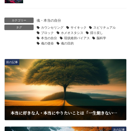
魂・本当の自分
カテゴリー
タグ
カウンセリング
サイキック
スピリチュアル
ブロック
ホメオスタシス
揺り戻し
本当の自分
現状維持バイアス
脳科学
魂の使命
魂の目的
前の記事
本当に好きな人・本当にやりたいことは「一生飽きない」世界だよ
2024年7月26日
次の記事