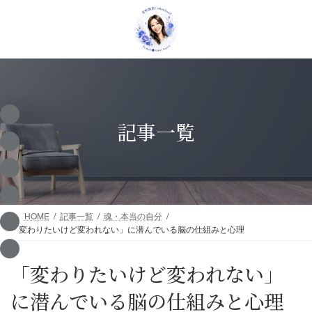
コ
ナ
ン
ビ
テ
ゲ
ン
ー
ツ
シ
へ
ョ
ス
ン
キ
に
ッ
移
記事一覧
プ
動
HOME
記事一覧
魂・本当の自分
「変わりたいけど変われない」に潜んでいる脳の仕組みと心理
「変わりたいけど変われない」
に潜んでいる脳の仕組みと心理