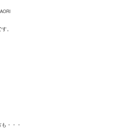
AORI
です。
方も・・・