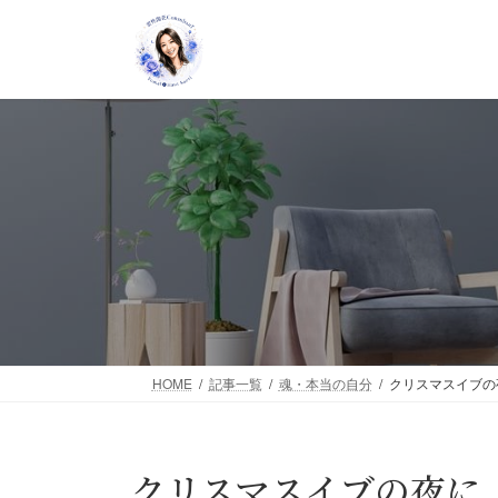
コ
ナ
ン
ビ
テ
ゲ
ン
ー
ツ
シ
へ
ョ
ス
ン
キ
に
ッ
移
プ
動
HOME
記事一覧
魂・本当の自分
クリスマスイブの
クリスマスイブの夜に