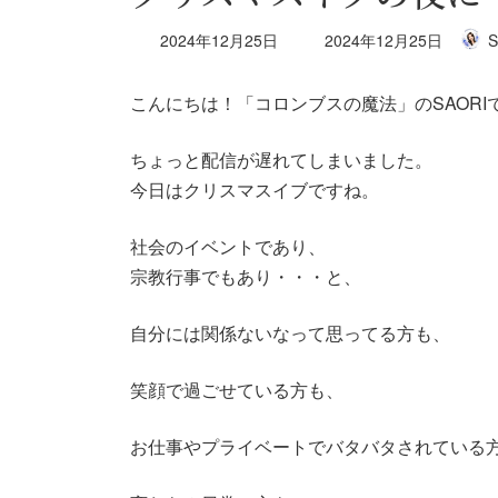
最
2024年12月25日
2024年12月25日
S
終
更
こんにちは！「コロンブスの魔法」のSAORI
新
日
時
ちょっと配信が遅れてしまいました。
:
今日はクリスマスイブですね。
社会のイベントであり、
宗教行事でもあり・・・と、
自分には関係ないなって思ってる方も、
笑顔で過ごせている方も、
お仕事やプライベートでバタバタされている