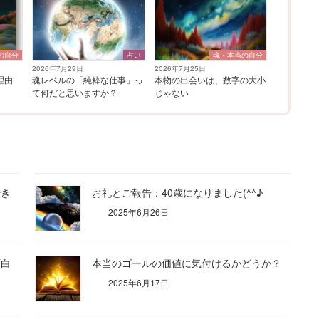
の自分
占い
魂・本当の自分
2026年7月29日
2026年7月25日
理由
魂レベルの「純粋な仕事」っ
本物の出会いは、数字の大小
て何だと思いますか？
じゃない
でき
お礼とご報告：40歳になりました(^^♪
2025年6月26日
面白
本当のゴールの価値に気付けるかどうか？
2025年6月17日