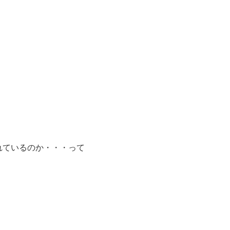
。
れているのか・・・って
。