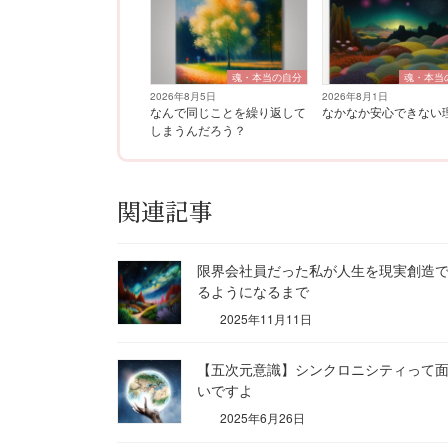
魂・本当の自分
魂・本当
2026年8月5日
2026年8月1日
なんで同じことを繰り返して
なかなか安心できない
しまうんだろう？
関連記事
限界会社員だった私が人生を現実創造
るようになるまで
2025年11月11日
【五次元意識】シンクロニシティって
いですよ
2025年6月26日