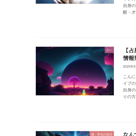
自身の
醒・才
【占
占い
情報
2025年
こんに
イブの
自身の
りの方
なん
魂・本当の自分