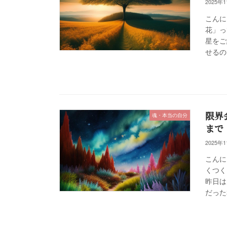
2025年
こんに
花」っ
星をご
せるの
限界
魂・本当の自分
まで
2025年
こんに
くつく
昨日は
だった