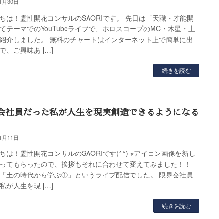
11月30日
ちは！霊性開花コンサルのSAORIです。 先日は「天職・才能開
てテーマでのYouTubeライブで、ホロスコープのMC・木星・土
紹介しました。 無料のチャートはインターネット上で簡単に出
で、ご興味あ […]
続きを読む
会社員だった私が人生を現実創造できるようになる
11月11日
ちは！霊性開花コンサルのSAORIです(^^) ※アイコン画像を新し
ってもらったので、挨拶もそれに合わせて変えてみました！！
「土の時代から学ぶ①」というライブ配信でした。 限界会社員
私が人生を現 […]
続きを読む