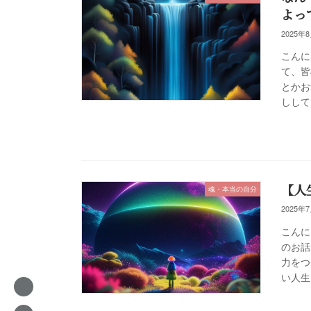
よっ
2025年
こんに
て、皆
とかお
しして
【人
魂・本当の自分
2025年
こんに
のお話
力をつ
い人生