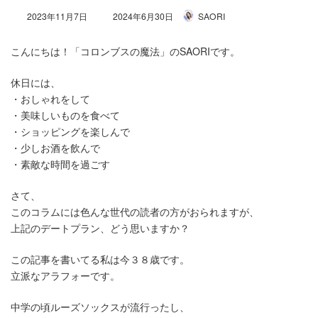
最
2023年11月7日
2024年6月30日
SAORI
終
更
こんにちは！「コロンブスの魔法」のSAORIです。
新
日
時
休日には、
:
・おしゃれをして
・美味しいものを食べて
・ショッピングを楽しんで
・少しお酒を飲んで
・素敵な時間を過ごす
さて、
このコラムには色んな世代の読者の方がおられますが、
上記のデートプラン、どう思いますか？
この記事を書いてる私は今３８歳です。
立派なアラフォーです。
中学の頃ルーズソックスが流行ったし、