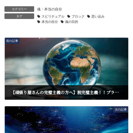
魂・本当の自分
カテゴリー
タグ
スピリチュアル
ブロック
思い込み
本当の自分
魂の目的
前の記事
【頑張り屋さんの完璧主義の方へ】脱完璧主義！！プライドが許さない、名誉が傷付く、負けたくない人の心理
2023年11月7日
次の記事