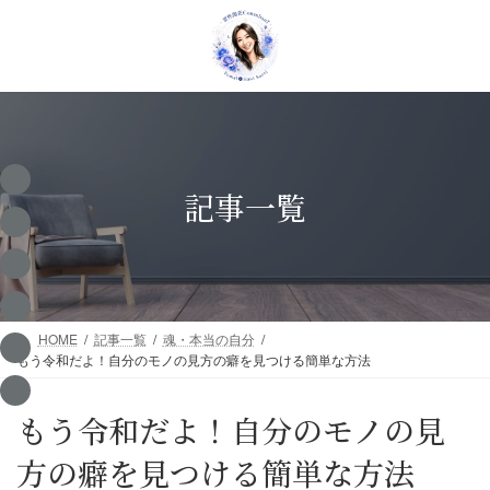
コ
ナ
ン
ビ
テ
ゲ
ン
ー
ツ
シ
へ
ョ
ス
ン
キ
に
ッ
移
記事一覧
プ
動
HOME
記事一覧
魂・本当の自分
もう令和だよ！自分のモノの見方の癖を見つける簡単な方法
もう令和だよ！自分のモノの見
方の癖を見つける簡単な方法