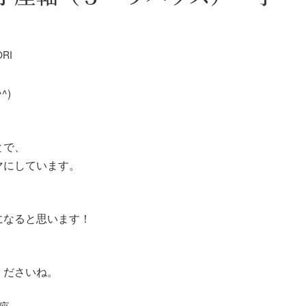
ORI
^)
とで、
マにしています。
になると思います！
くださいね。