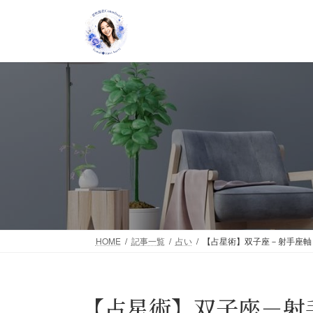
コ
ナ
ン
ビ
テ
ゲ
ン
ー
ツ
シ
へ
ョ
ス
ン
キ
に
ッ
移
プ
動
HOME
記事一覧
占い
【占星術】双子座－射手座軸
【占星術】双子座－射