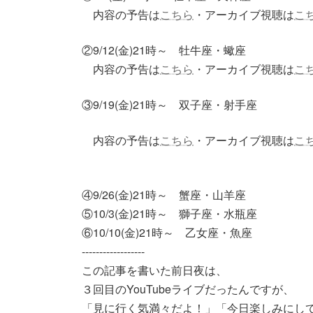
内容の予告は
こちら
・アーカイブ視聴は
こ
②9/12(金)21時～ 牡牛座・蠍座
内容の予告は
こちら
・アーカイブ視聴は
こ
③9/19(金)21時～ 双子座・射手座
内容の予告は
こちら
・アーカイブ視聴は
こ
④9/26(金)21時～ 蟹座・山羊座
⑤10/3(金)21時～ 獅子座・水瓶座
⑥10/10(金)21時～ 乙女座・魚座
------------------
この記事を書いた前日夜は、
３回目のYouTubeライブだったんですが、
「見に行く気満々だよ！」「今日楽しみにし