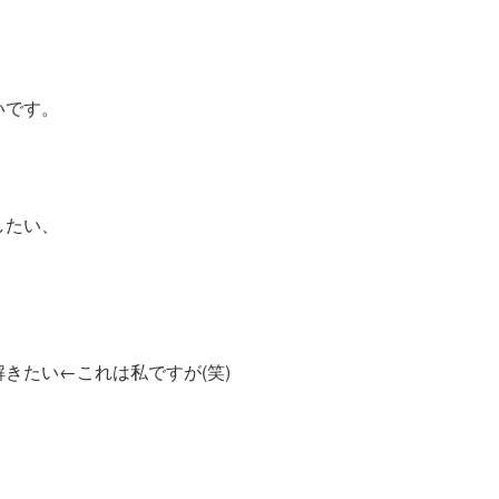
いです。
したい、
・
きたい←これは私ですが(笑)