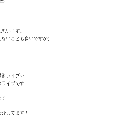
座、
、
と思います。
んないことも多いですが）
星術ライブ☆
eライブです
なく
紹介してます！