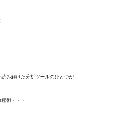
て
、
を読み解けた分析ツールのひとつが、
数秘術・・・