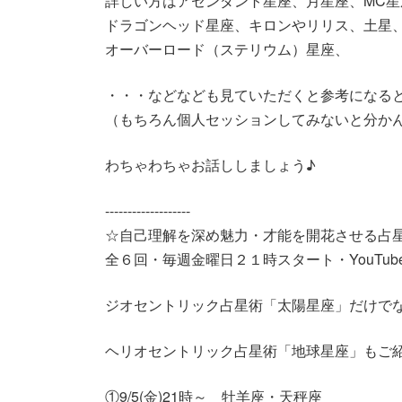
詳しい方はアセンダント星座、月星座、MC星
ドラゴンヘッド星座、キロンやリリス、土星
オーバーロード（ステリウム）星座、
・・・などなども見ていただくと参考になる
（もちろん個人セッションしてみないと分か
わちゃわちゃお話ししましょう♪
-------------------
☆自己理解を深め魅力・才能を開花させる占
全６回・毎週金曜日２１時スタート・YouTub
ジオセントリック占星術「太陽星座」だけで
ヘリオセントリック占星術「地球星座」もご
①9/5(金)21時～ 牡羊座・天秤座