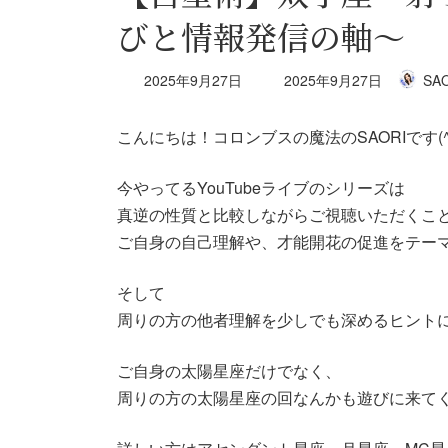
びと情報発信の軸～
最
2025年9月27日
2025年9月27日
SA
終
更
こんにちは！コロンブスの魔法のSAORIです(^
新
日
時
今やってるYouTubeライブのシリーズは
:
真逆の性質と比較しながらご視聴いただくこ
ご自身の自己理解や、才能開花の促進をテー
そして
周りの方の他者理解を少しでも深めるヒント
ご自身の太陽星座だけでなく、
周りの方の太陽星座の回なんかも遊びに来て