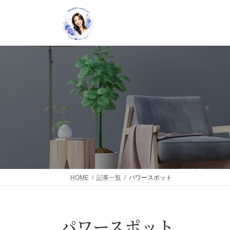
コ
ナ
ン
ビ
テ
ゲ
ン
ー
ツ
シ
へ
ョ
ス
ン
キ
に
ッ
移
プ
動
HOME
記事一覧
パワースポット
パワースポット