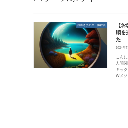
【お
お客さまの声・体験談
順を
た
2024年
こんに
人間関
キック
Wメソ