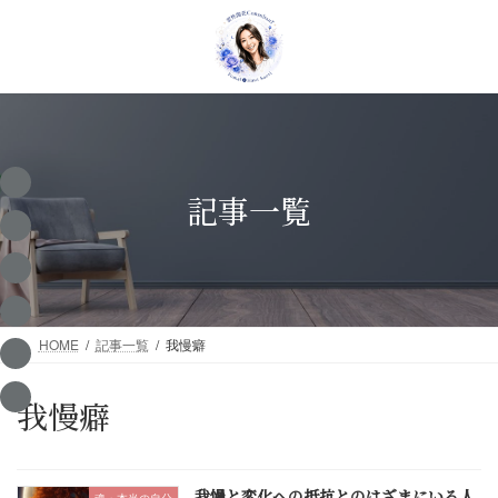
コ
ナ
ン
ビ
テ
ゲ
ン
ー
ツ
シ
へ
ョ
ス
ン
キ
に
ッ
移
記事一覧
プ
動
HOME
記事一覧
我慢癖
我慢癖
我慢と変化への抵抗とのはざまにいる人