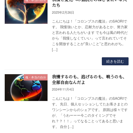
魂・本当の自分
たち
2025年2月26日
こんにちは！「コロンブスの魔法」のSAORIで
す。 我慢強いとか、忍耐力があるとか、努力家
と言われる人たちがいます でも今は風の時代だ
から「我慢しなくていい」って言われていてそ
こを開放することが”良いこと”と思われがち。
[…]
続きを読む
我慢するのも、逃げるのも、戦うのも、
魂・本当の自分
全部自由なんだよ
2024年11月4日
こんにちは！「コロンブスの魔法」のSAORIで
す。 先日、個人セッションしてたお客さまとの
ワンシーンからのシェアです。 原因は様々です
が、「うわーーー今このタイミングでそ
れ？？！！」ってなることってあると思いま
す。 自分 […]