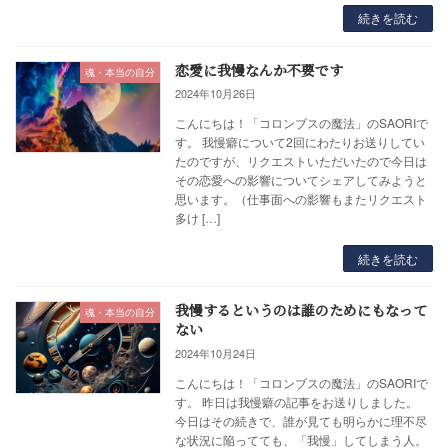
続きを読む
恋愛に我慢なんか不要です
魂・本当の自分
2024年10月26日
こんにちは！「コロンブスの魔法」のSAORIで
す。 我慢癖について2回にわたりお送りしてい
たのですが、リクエストいただいたので今日は
その恋愛への影響についてシェアしてみようと
思います。（仕事面への影響もまたリクエスト
多け […]
続きを読む
我慢するというのは誰のためにもなって
魂・本当の自分
ない
2024年10月24日
こんにちは！「コロンブスの魔法」のSAORIで
す。 昨日は我慢癖の記事をお送りしました。
今日はその続きで、誰が見ても明らかに理不尽
な状況に陥ってても、「我慢」してしまう人。