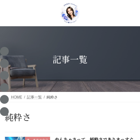
コ
ナ
ン
ビ
テ
ゲ
ン
ー
ツ
シ
へ
ョ
ス
ン
キ
に
ッ
移
記事一覧
プ
動
HOME
記事一覧
純粋さ
純粋さ
やんちゃさって、純粋さでありまっすぐ