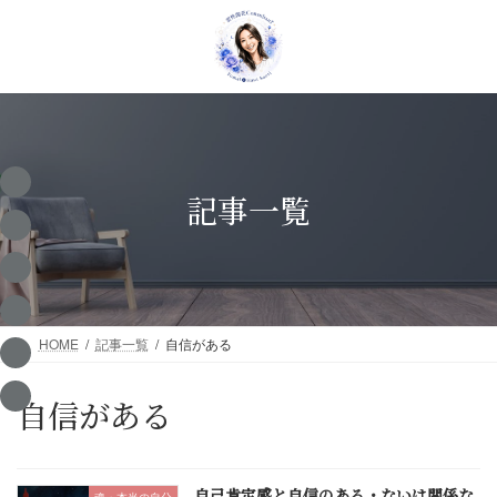
コ
ナ
ン
ビ
テ
ゲ
ン
ー
ツ
シ
へ
ョ
ス
ン
キ
に
ッ
移
記事一覧
プ
動
HOME
記事一覧
自信がある
自信がある
自己肯定感と自信のある・ないは関係な