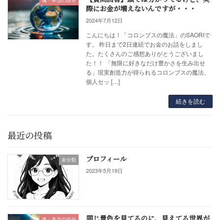
魂・本当の自分
際にお金が増えないんですが・・・
2024年7月12日
こんにちは！「コロンブスの魔法」のSAORIで
す。 昨日まで2日連続でお金のお話をしまし
た。たくさんのご感想ありがとうございまし
た！！ 「無限に好きなだけ豊かさを生み出せ
る」現実創造力が得られるコロンブスの魔法、
個人セッ […]
続きを読む
最近の投稿
プロフィール
未分類
2023年5月19日
同じ景色を見てるのに、見えてる世界が
魂・本当の自分