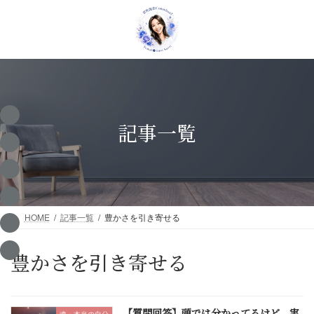
コ
ナ
ン
ビ
テ
ゲ
ン
ー
ツ
シ
へ
ョ
ス
ン
キ
に
ッ
移
記事一覧
プ
動
HOME
記事一覧
豊かさを引き寄せる
豊かさを引き寄せる
【質問回答】頭では分かってるけど、実