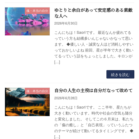
ゆとりと余白があって安定感のある素敵
魂・本当の自分
な人へ
2026年6月30日
こんにちは！Saoriです。 最近なんか疲れてる
っていう方も結構多いんじゃないかなって思い
ます。 ◆優しい人・誠実な人ほど消耗しやすい
っておかしいよね 前回、星が半年で大きく動い
てるっていう話をちょっとしました。キロンが
[…]
続きを読む
自分の人生の主役は自分だなって改めて
魂・本当の自分
2026年6月28日
こんにちは！Saoriです。 ここ半年、星たちが
大きく動いています。時代や社会の空気も随分
と変化しました。 そしてこの６月末は、私たち
の「傷の癒し」と「自己表現」っていうふたつ
のテーマが続けて動いてるタイミングです。 ◆
[…]