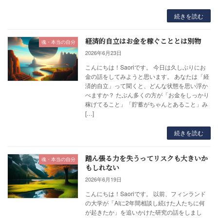
続きを読む
経済的自立はお金を稼ぐこととは別物
魂・本当の自分
2026年6月23日
こんにちは！Saoriです。 今日は久しぶりにお
金の話をしてみようと思います。 あなたは「経
済的自立」って聞くと、どんな状態を思い浮か
べますか？ たぶん多くの方が「お金をしっかり
稼げてること」「貯蓄がちゃんとあること」み
[…]
続きを読む
踏ん張る力を失うってリスクも大きいか
魂・本当の自分
もしれない
2026年6月19日
こんにちは！Saoriです。 以前、フィンランド
の大学が「AIに2年間相談し続けた人たちに何
が起きたか」を追いかけた研究の話をしまし