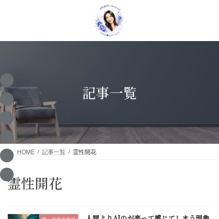
コ
ナ
ン
ビ
テ
ゲ
ン
ー
ツ
シ
へ
ョ
ス
ン
キ
に
ッ
移
記事一覧
プ
動
HOME
記事一覧
霊性開花
霊性開花
人間よりAIのが楽って感じてしまう現象