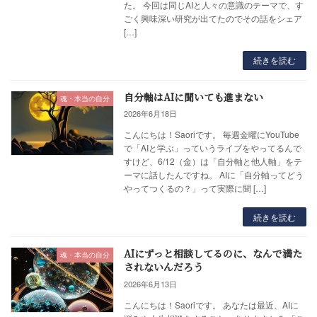
た。 今回は同じAIと人々の意識のテーマで、す
ごく興味深い研究が出てたのでその話をシェア
[…]
続きを読む
自分軸はAIに聞いても進まない
魂・本当の自分
2026年6月18日
こんにちは！Saoriです。 毎週金曜にYouTube
で「AIと学ぶ」っていうライブをやってるんで
すけど、6/12（金）は「自分軸と他人軸」をテ
ーマに話したんですね。 AIに「自分軸ってどう
やってつくるの？」って実際に聞 […]
続きを読む
AIにずっと相談してるのに、なんで満た
魂・本当の自分
されないんだろう
2026年6月13日
こんにちは！Saoriです。 あなたは最近、AIに