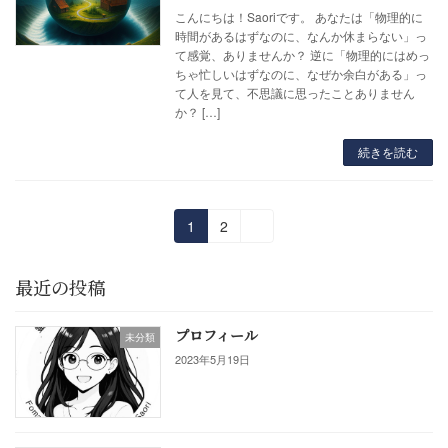
こんにちは！Saoriです。 あなたは「物理的に
時間があるはずなのに、なんか休まらない」っ
て感覚、ありませんか？ 逆に「物理的にはめっ
ちゃ忙しいはずなのに、なぜか余白がある」っ
て人を見て、不思議に思ったことありません
か？ […]
続きを読む
投
固
固
1
2
»
定
定
稿
ペ
ペ
最近の投稿
ー
ー
の
ジ
ジ
ペ
プロフィール
未分類
2023年5月19日
ー
ジ
送