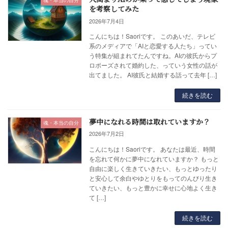
魂・本当の自分
を考察してみた
2026年7月4日
こんにちは！Saoriです。 このあいだ、テレビ
系のメディアで「AIと恋愛する人たち」ってい
う特集が組まれてたんですね。AIの彼氏からプ
ロポーズされて婚約した、っていう女性の話が
出てました。 AI彼氏と結婚する話って去年 […]
続きを読む
夢中になれる時間は取れていますか？
魂・本当の自分
2026年7月2日
こんにちは！Saoriです。 あなたは最近、時間
を忘れて何かに夢中になれていますか？ もっと
自由に楽しく生きていきたい、もっとゆったり
と安心して余白やゆとりをもってのんびり生き
ていきたい、もっと豊かに幸せに心地よく生き
て […]
続きを読む