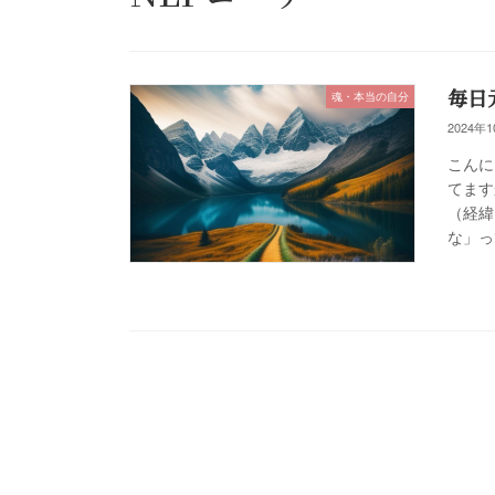
毎日
魂・本当の自分
2024年
こんに
てます
（経緯
な」っ