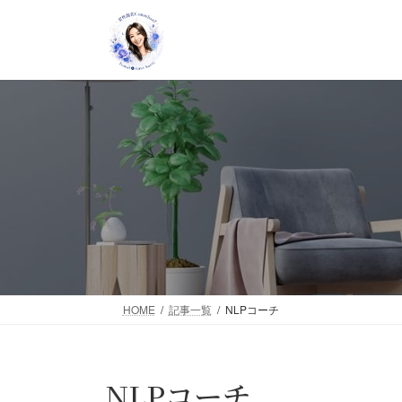
コ
ナ
ン
ビ
テ
ゲ
ン
ー
ツ
シ
へ
ョ
ス
ン
キ
に
ッ
移
プ
動
HOME
記事一覧
NLPコーチ
NLPコーチ