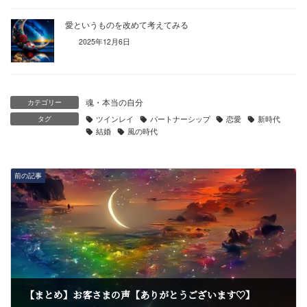
愛というものを改めて考えてみる
2025年12月6日
魂・本当の自分
カテゴリー
タグ
ツインレイ
パートナーシップ
恋愛
新時代
結婚
風の時代
前の記事
【まとめ】お客さまの声【ありがとうございます♡】