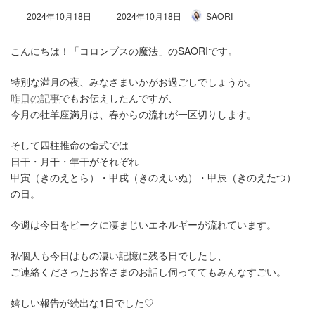
最
2024年10月18日
2024年10月18日
SAORI
終
更
こんにちは！「コロンブスの魔法」のSAORIです。
新
日
時
特別な満月の夜、みなさまいかがお過ごしでしょうか。
:
昨日の記事
でもお伝えしたんですが、
今月の牡羊座満月は、春からの流れが一区切りします。
そして四柱推命の命式では
日干・月干・年干がそれぞれ
甲寅（きのえとら）・甲戌（きのえいぬ）・甲辰（きのえたつ）
の日。
今週は今日をピークに凄まじいエネルギーが流れています。
私個人も今日はもの凄い記憶に残る日でしたし、
ご連絡くださったお客さまのお話し伺っててもみんなすごい。
嬉しい報告が続出な1日でした♡