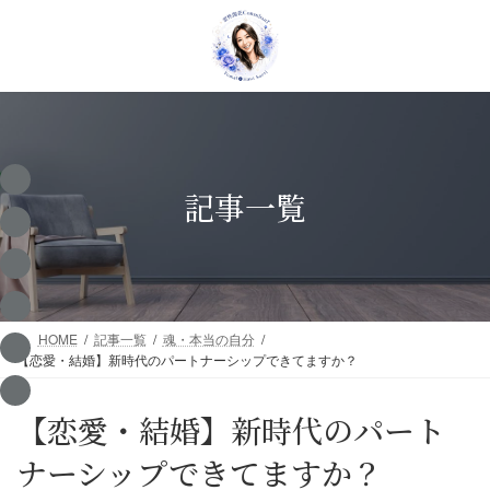
コ
ナ
ン
ビ
テ
ゲ
ン
ー
ツ
シ
へ
ョ
ス
ン
キ
に
ッ
移
記事一覧
プ
動
HOME
記事一覧
魂・本当の自分
【恋愛・結婚】新時代のパートナーシップできてますか？
【恋愛・結婚】新時代のパート
ナーシップできてますか？