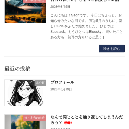
魂・本当の自分
2026年6月5日
こんにちは！Saoriです。 今日はちょっと、お
知らせみたいな回です。 実は5月のうちに、新
しいSNSをふたつ始めました。 ひとつは
Substack。もうひとつはBluesky。 聞いたこと
ある方も、初耳の方もいると思う […]
続きを読む
最近の投稿
プロフィール
未分類
2023年5月19日
なんで同じことを繰り返してしまうんだ
魂・本当の自分
ろう？
新着!!