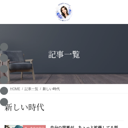
コ
ナ
ン
ビ
テ
ゲ
ン
ー
ツ
シ
へ
ョ
ス
ン
キ
に
ッ
移
記事一覧
プ
動
HOME
記事一覧
新しい時代
新しい時代
自分の世界が、ちょっと拡張してる話